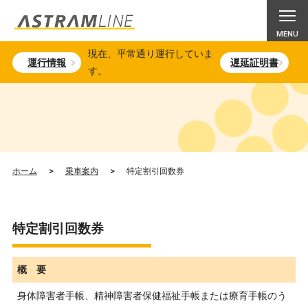
現在、平常通り運行していま
運行情報
遅延証明書
す。
ホーム
>
乗車案内
>
特定割引回数券
特定割引回数券
概 要
身体障害者手帳、精神障害者保健福祉手帳または療育手帳のう