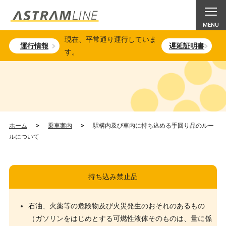
現在、平常通り運行していま
運行情報
遅延証明書
す。
ホーム
>
乗車案内
>
駅構内及び車内に持ち込める手回り品のルー
ルについて
持ち込み禁止品
石油、火薬等の危険物及び火災発生のおそれのあるもの
（ガソリンをはじめとする可燃性液体そのものは、量に係