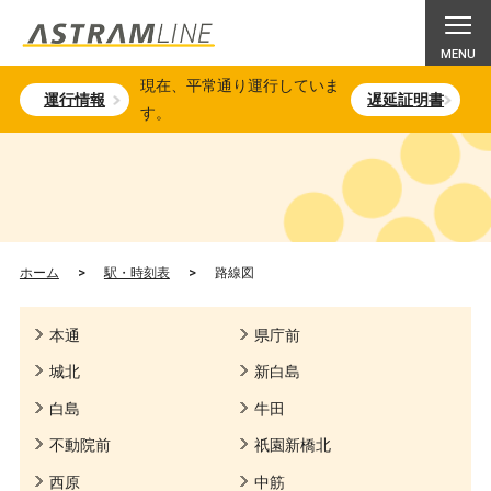
現在、平常通り運行していま
運行情報
遅延証明書
す。
ホーム
>
駅・時刻表
>
路線図
本通
県庁前
城北
新白島
白島
牛田
不動院前
祇園新橋北
西原
中筋