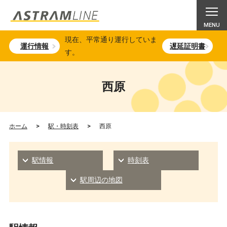
現在、平常通り運行していま
運行情報
遅延証明書
す。
西原
ホーム
>
駅・時刻表
>
西原
駅情報
時刻表
駅周辺の地図