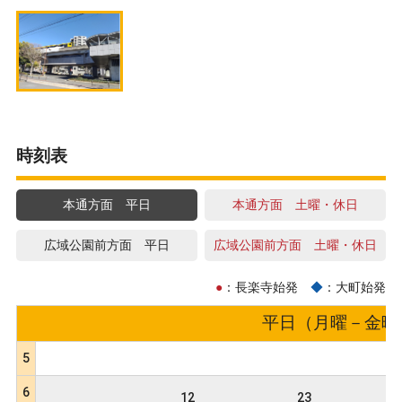
時刻表
本通方面 平日
本通方面 土曜・休日
広域公園前方面 平日
広域公園前方面 土曜・休日
●
：長楽寺始発
◆
：大町始発
平日（月曜－金曜） 
5
6
12
23