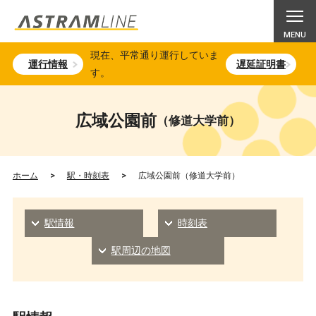
現在、平常通り運行していま
運行情報
遅延証明書
す。
広域公園前
（修道大学前）
ホーム
>
駅・時刻表
>
広域公園前（修道大学前）
駅情報
時刻表
駅周辺の地図