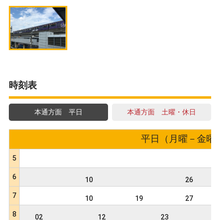
時刻表
本通方面 平日
本通方面 土曜・休日
平日（月曜－金曜） 
5
6
10
26
7
10
19
27
8
02
12
23