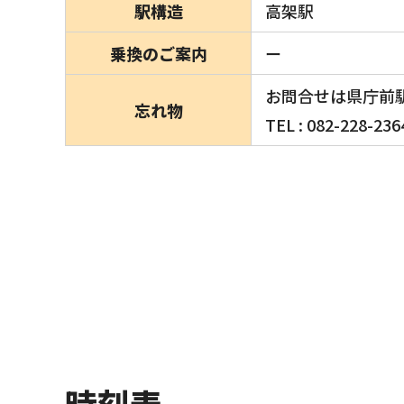
駅構造
高架駅
乗換のご案内
ー
お問合せは県庁前
忘れ物
TEL : 082-228-236
時刻表