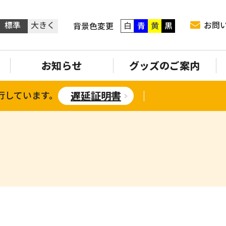
標準
大きく
お問
白
青
黄
黒
背景色変更
お知らせ
グッズのご案内
行しています。
遅延証明書