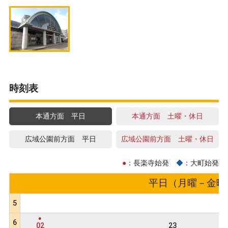
時刻表
本通方面 平日
本通方面 土曜・休日
広域公園前方面 平日
広域公園前方面 土曜・休日
●
：長楽寺始発
◆
：大町始発
平日（月曜－金曜） 
5
●
6
02
23