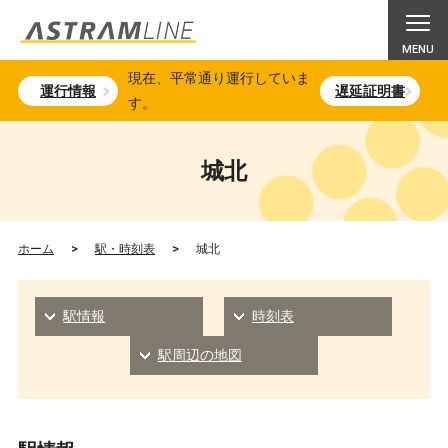
現在、平常通り運行していま
運行情報
遅延証明書
す。
城北
ホーム
>
駅・時刻表
>
城北
駅情報
時刻表
駅周辺の地図