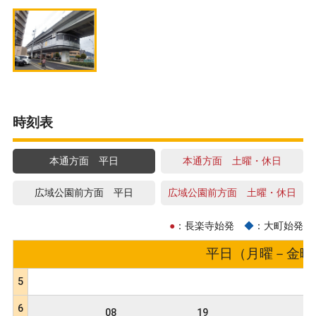
時刻表
本通方面 平日
本通方面 土曜・休日
広域公園前方面 平日
広域公園前方面 土曜・休日
●
：長楽寺始発
◆
：大町始発
平日（月曜－金曜） 
5
6
08
19
3