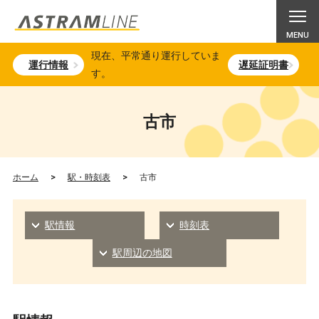
現在、平常通り運行していま
運行情報
遅延証明書
す。
古市
ホーム
>
駅・時刻表
>
古市
駅情報
時刻表
駅周辺の地図