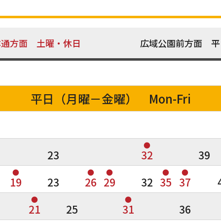
本通方面 土曜・休日
広域公園前方面 平
平日（月曜－金曜） Mon-Fri
●
23
32
39
●
●
●
●
●
19
23
26
29
32
35
37
●
●
21
25
31
36