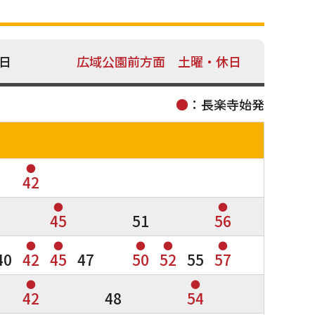
日
広域公園前方面 土曜・休日
●
：長楽寺始発
●
42
●
●
45
51
56
●
●
●
●
●
40
42
45
47
50
52
55
57
●
●
42
48
54