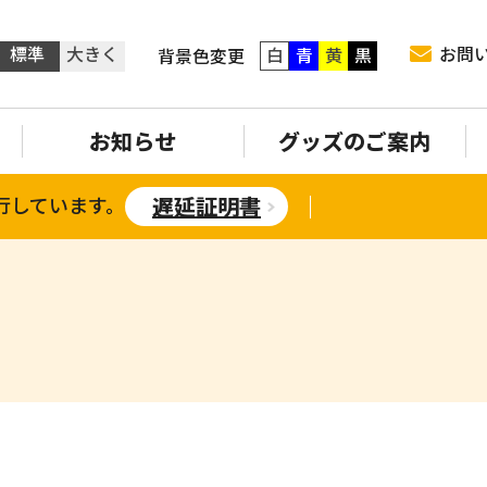
標準
大きく
お問
白
青
黄
黒
背景色変更
お知らせ
グッズのご案内
行しています。
遅延証明書